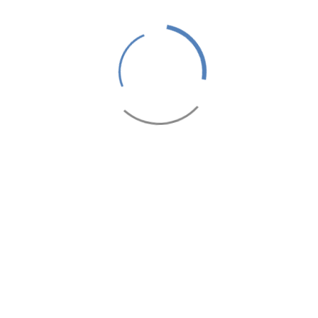
QUI SOMMES-NOUS ?
Nos hotels vous offrent quelque chose de spécial. Nous
possédons un certain nombre de resorts avec des
ambiances différentes pour créer une expérience unique, en
fonction des vacances que vous désirez, tout en maintenant
le même niveau de luxe et de détente dans l'hotel que vous
aurez choisi.
DERNIERS ARTICLES
PANDA MULTI RESORTS
86 Union Terrace London, SE1 9DD, United Kingdom
+44 000 0000